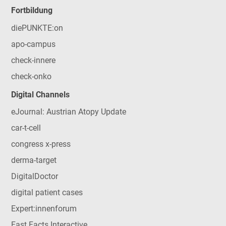
Fortbildung
diePUNKTE:on
apo-campus
check-innere
check-onko
Digital Channels
eJournal: Austrian Atopy Update
car-t-cell
congress x-press
derma-target
DigitalDoctor
digital patient cases
Expert:innenforum
Fast Facts Interactive