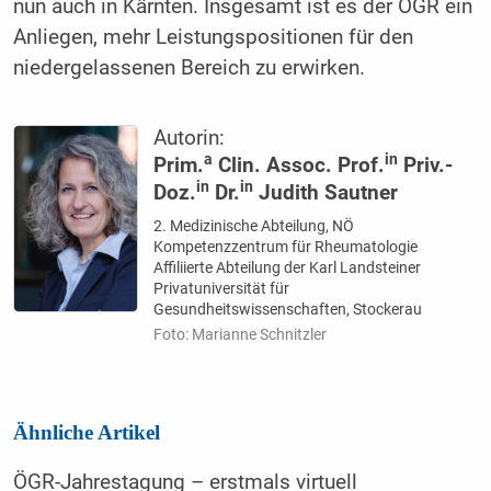
nun auch in Kärnten. Insgesamt ist es der ÖGR ein
Anliegen, mehr Leistungspositionen für den
niedergelassenen Bereich zu erwirken.
Autorin:
a
in
Prim.
Clin. Assoc. Prof.
Priv.-
in
in
Doz.
Dr.
Judith Sautner
2. Medizinische Abteilung, NÖ
Kompetenzzentrum für Rheumatologie
Affiliierte Abteilung der Karl Landsteiner
Privatuniversität für
Gesundheitswissenschaften, Stockerau
Foto: Marianne Schnitzler
Ähnliche Artikel
ÖGR-Jahrestagung – erstmals virtuell