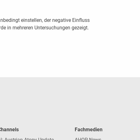
bedingt einstellen, der negative Einfluss
rde in mehreren Untersuchungen gezeigt.
 Channels
Fachmedien
l: Austrian Atopy Update
AHOP-News