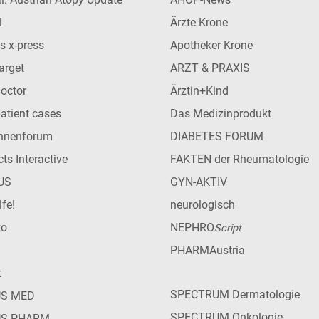
l
Ärzte Krone
s x-press
Apotheker Krone
arget
ARZT & PRAXIS
Doctor
Ärztin+Kind
patient cases
Das Medizinprodukt
innenforum
DIABETES FORUM
ts Interactive
FAKTEN der Rheumatologie
US
GYN-AKTIV
lfe!
neurologisch
ko
NEPHRO
Script
PHARMAustria
t
SPECTRUM Dermatologie
US MED
SPECTRUM Onkologie
US PHARM