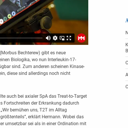
Ä
N
K
B
s (Morbus Bechterew) gibt es neue
inen Biologika, wo nun Interleukin-17-
C
ügbar sind. Zum anderen scheinen Kinase-
in, diese sind allerdings noch nicht
A
C
llte auch bei axialer SpA das Treat-to-Target
as Fortschreiten der Erkrankung dadurch
 „Wir bemühen uns, T2T im Alltag
größtenteils“, erklärt Hermann. Wobei das
er umsetzbar sei als in einer Ordination mit