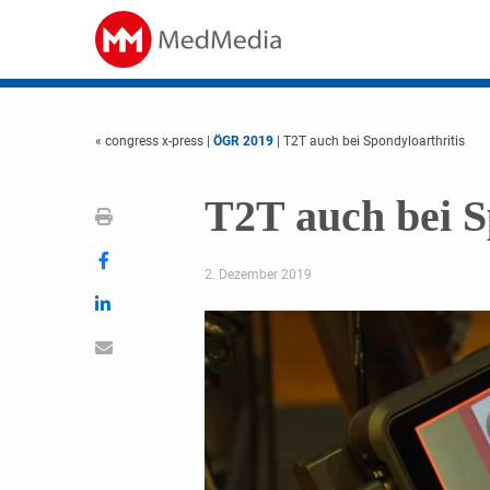
« congress x-press
|
ÖGR 2019
| T2T auch bei Spondyloarthritis
T2T auch bei S
2. Dezember 2019