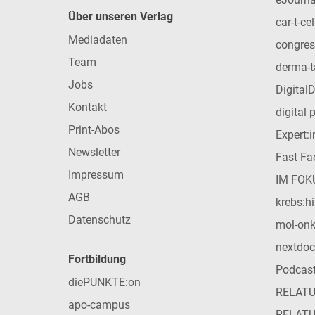
Über unseren Verlag
car-t-cel
Mediadaten
congres
Team
derma-t
Jobs
Digital
Kontakt
digital 
Print-Abos
Expert:
Newsletter
Fast Fac
Impressum
IM FOK
AGB
krebs:hi
Datenschutz
mol-on
nextdoc
Fortbildung
Podcas
diePUNKTE:on
RELAT
apo-campus
RELAT