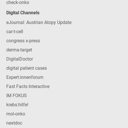
check-onko
Digital Channels
eJournal: Austrian Atopy Update
car-t-cell
congress x-press
derma-target
DigitalDoctor
digital patient cases
Expert:innenforum
Fast Facts Interactive
IM FOKUS
krebs:hilfe!
mol-onko
nextdoc