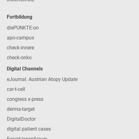
Fortbildung
diePUNKTE:on
apo-campus
check-innere
check-onko
Digital Channels
eJournal: Austrian Atopy Update
car-t-cell
congress x-press
derma-target
DigitalDoctor
digital patient cases
Expert:innenforum