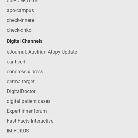
diePUNKTE:on
apo-campus
check-innere
check-onko
Digital Channels
eJournal: Austrian Atopy Update
car-t-cell
congress x-press
derma-target
DigitalDoctor
digital patient cases
Expert:innenforum
Fast Facts Interactive
IM FOKUS