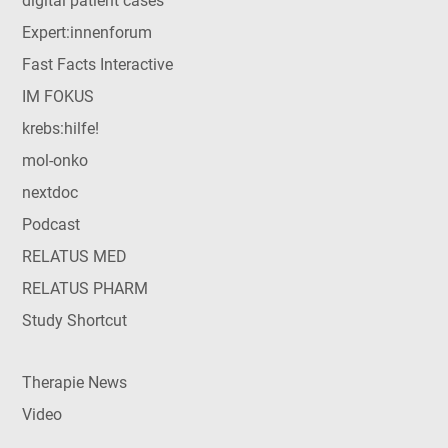
digital patient cases
Expert:innenforum
Fast Facts Interactive
IM FOKUS
krebs:hilfe!
mol-onko
nextdoc
Podcast
RELATUS MED
RELATUS PHARM
Study Shortcut
Therapie News
Video