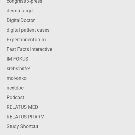
congress x-press
derma-target
DigitalDoctor
digital patient cases
Expert:innenforum
Fast Facts Interactive
IM FOKUS
krebs:hilfe!
mol-onko
nextdoc
Podcast
RELATUS MED
RELATUS PHARM
Study Shortcut