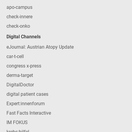
apo-campus
check-innere
check-onko
Digital Channels
eJournal: Austrian Atopy Update
car-t-cell
congress x-press
derma-target
DigitalDoctor
digital patient cases
Expert:innenforum
Fast Facts Interactive
IM FOKUS
krebs:hilfe!