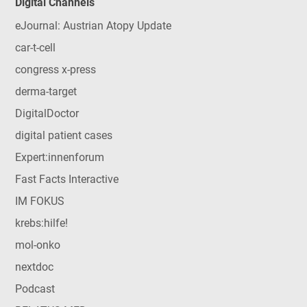
Digital Channels
eJournal: Austrian Atopy Update
car-t-cell
congress x-press
derma-target
DigitalDoctor
digital patient cases
Expert:innenforum
Fast Facts Interactive
IM FOKUS
krebs:hilfe!
mol-onko
nextdoc
Podcast