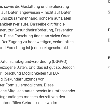
K
s sowie die Gestaltung und Evaluierung
S
nd auf Daten angewiesen – nicht auf Daten
dlungszusammenhang, sondern auf Daten
nkheitsverläufe. Dasselbe gilt für die
D
en, zur Gesundheitsförderung, Prävention
n. Diese Forschung findet an vielen Orten
D
n. Der Zugang zu hochwertigen, verknüpften
und Forschung ist jedoch eingeschränkt.
B
r Datenschutzgrundverordnung (DSGVO)
ezogene Daten. Und das ist gut so. Jedoch
V
r Forschung Möglichkeiten für EU-
ung (Sekundärnutzung) von
ter Form zu ermöglichen. Diese
sche Mitgliedstaaten bereits in umfassender
htsgrundlagen machen derzeit von den
nahmefällen Gebrauch – etwa im