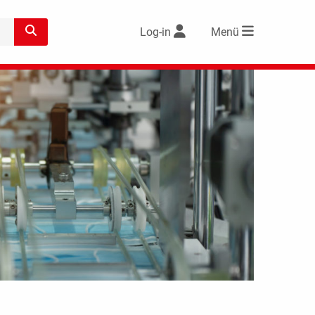
Log-in
Menü