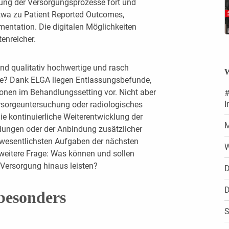
erung der Versorgungsprozesse fort und
 etwa zu Patient Reported Outcomes,
entation. Die digitalen Möglichkeiten
enreicher.
nd qualitativ hochwertige und rasch
W
he? Dank ELGA liegen Entlassungsbefunde,
nen im Behandlungssetting vor. Nicht aber
#
I
rsorgeuntersuchung oder radiologisches
ie kontinuierliche Weiterentwicklung der
M
dungen oder der Anbindung zusätzlicher
 wesentlichsten Aufgaben der nächsten
W
ne weitere Frage: Was können und sollen
 Versorgung hinaus leisten?
D
D
besonders
S