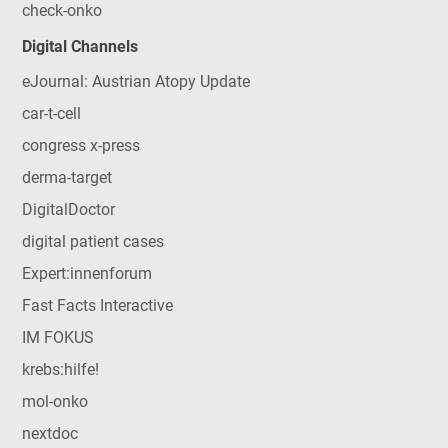
check-onko
Digital Channels
eJournal: Austrian Atopy Update
car-t-cell
congress x-press
derma-target
DigitalDoctor
digital patient cases
Expert:innenforum
Fast Facts Interactive
IM FOKUS
krebs:hilfe!
mol-onko
nextdoc