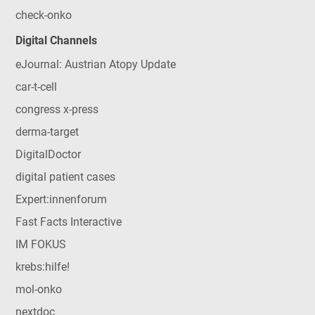
check-onko
Digital Channels
eJournal: Austrian Atopy Update
car-t-cell
congress x-press
derma-target
DigitalDoctor
digital patient cases
Expert:innenforum
Fast Facts Interactive
IM FOKUS
krebs:hilfe!
mol-onko
nextdoc