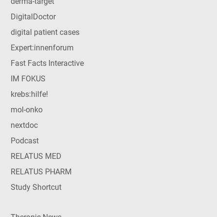
derma-target
DigitalDoctor
digital patient cases
Expert:innenforum
Fast Facts Interactive
IM FOKUS
krebs:hilfe!
mol-onko
nextdoc
Podcast
RELATUS MED
RELATUS PHARM
Study Shortcut