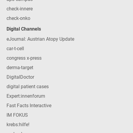
check-innere
check-onko
Digital Channels
eJournal: Austrian Atopy Update
car-t-cell
congress x-press
derma-target
DigitalDoctor
digital patient cases
Expert:innenforum
Fast Facts Interactive
IM FOKUS
krebs:hilfe!