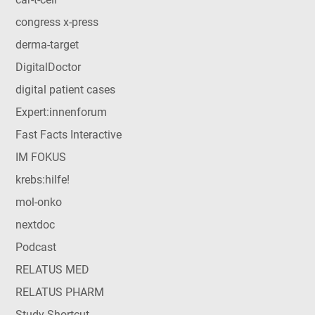
congress x-press
derma-target
DigitalDoctor
digital patient cases
Expert:innenforum
Fast Facts Interactive
IM FOKUS
krebs:hilfe!
mol-onko
nextdoc
Podcast
RELATUS MED
RELATUS PHARM
Study Shortcut