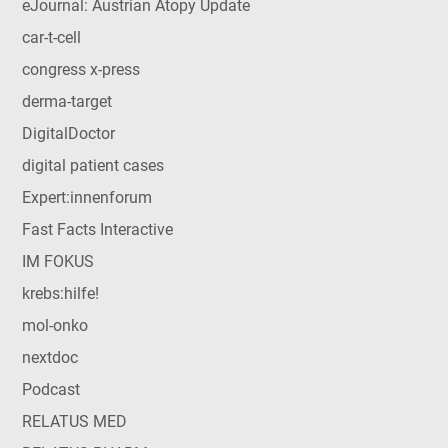
eJournal: Austrian Atopy Update
car-t-cell
congress x-press
derma-target
DigitalDoctor
digital patient cases
Expert:innenforum
Fast Facts Interactive
IM FOKUS
krebs:hilfe!
mol-onko
nextdoc
Podcast
RELATUS MED