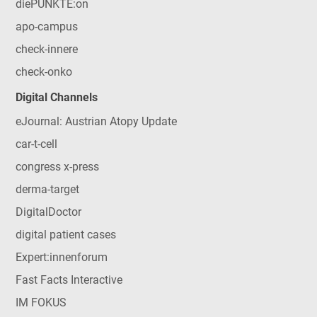
diePUNKTE:on
apo-campus
check-innere
check-onko
Digital Channels
eJournal: Austrian Atopy Update
car-t-cell
congress x-press
derma-target
DigitalDoctor
digital patient cases
Expert:innenforum
Fast Facts Interactive
IM FOKUS