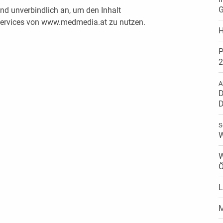
G
nd unverbindlich an, um den Inhalt
 Services von www.medmedia.at zu nutzen.
H
P
2
A
D
D
S
W
W
Ö
L
M