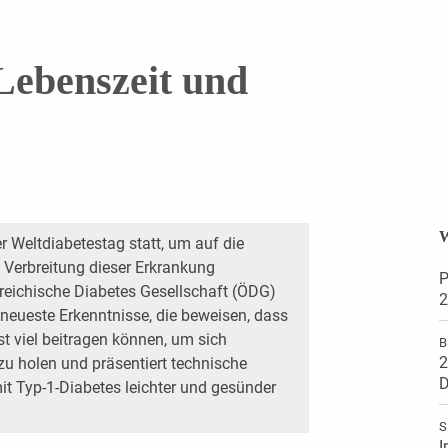
 Lebenszeit und
W
r Weltdiabetestag statt, um auf die
 Verbreitung dieser Erkrankung
P
eichische Diabetes Gesellschaft (ÖDG)
2
neueste Erkenntnisse, die beweisen, dass
t viel beitragen können, um sich
B
2
 zu holen und präsentiert technische
D
it Typ-1-Diabetes leichter und gesünder
S
I