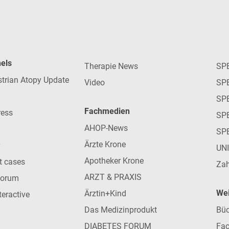
nels
Therapie News
SP
strian Atopy Update
Video
SP
SP
Fachmedien
ress
SPE
AHOP-News
SP
Ärzte Krone
UN
Apotheker Krone
nt cases
Zah
ARZT & PRAXIS
forum
Wei
Ärztin+Kind
teractive
Das Medizinprodukt
Büc
DIABETES FORUM
Fac