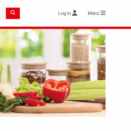
Log-in
Menü