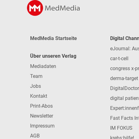
MedMedia Startseite
Digital Chan
eJournal: Au
Über unseren Verlag
car-t-cell
Mediadaten
congress x-p
Team
derma-target
Jobs
DigitalDoctor
Kontakt
digital patie
Print-Abos
Expert:innen
Newsletter
Fast Facts In
Impressum
IM FOKUS
AGB
krebs:hilfe!