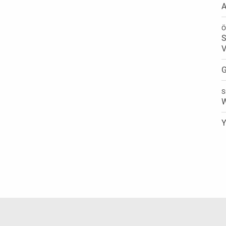
A
Ö
S
V
G
S
W
Y