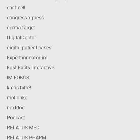
car-t-cell
congress x-press
derma-target
DigitalDoctor
digital patient cases
Expert:innenforum
Fast Facts Interactive
IM FOKUS
krebs:hilfe!
mol-onko
nextdoc
Podcast
RELATUS MED
RELATUS PHARM