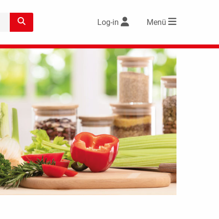
Log-in
Menü