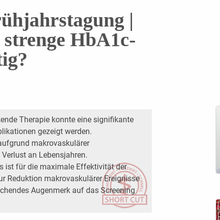
rühjahrstagung |
 strenge HbA1c-
tig?
kende Therapie konnte eine signifikante
likationen gezeigt werden.
 aufgrund makrovaskulärer
 Verlust an Lebensjahren.
 ist für die maximale Effektivität der
r ­Reduktion makrovaskulärer Ereignisse
prechendes Augenmerk auf das Screening