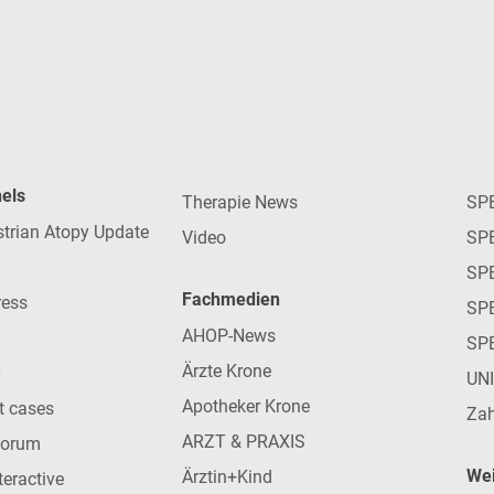
nels
Therapie News
SP
strian Atopy Update
Video
SP
SP
Fachmedien
ress
SPE
AHOP-News
SP
Ärzte Krone
UN
Apotheker Krone
nt cases
Zah
ARZT & PRAXIS
forum
Wei
Ärztin+Kind
teractive