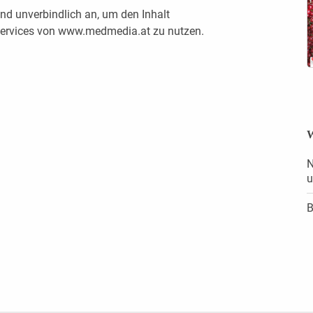
nd unverbindlich an, um den Inhalt
 Services von www.medmedia.at zu nutzen.
W
N
u
B