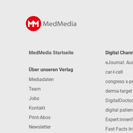
MedMedia Startseite
Digital Chan
eJournal: Au
Über unseren Verlag
car-t-cell
Mediadaten
congress x-p
Team
derma-target
Jobs
DigitalDoctor
Kontakt
digital patie
Print-Abos
Expert:innen
Newsletter
Fast Facts In