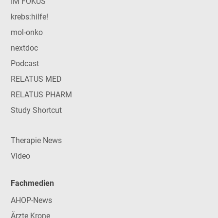
IM FOKUS
krebs:hilfe!
mol-onko
nextdoc
Podcast
RELATUS MED
RELATUS PHARM
Study Shortcut
Therapie News
Video
Fachmedien
AHOP-News
Ärzte Krone