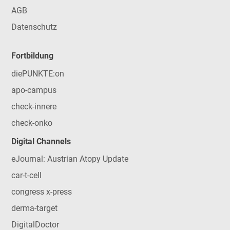
AGB
Datenschutz
Fortbildung
diePUNKTE:on
apo-campus
check-innere
check-onko
Digital Channels
eJournal: Austrian Atopy Update
car-t-cell
congress x-press
derma-target
DigitalDoctor