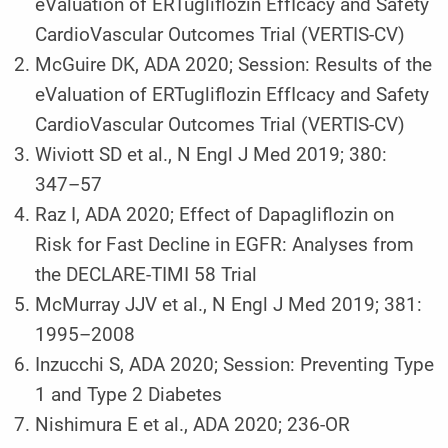
eValuation of ERTugliflozin EffIcacy and Safety
CardioVascular Outcomes Trial (VERTIS-CV)
McGuire DK, ADA 2020; Session: Results of the
eValuation of ERTugliflozin EffIcacy and Safety
CardioVascular Outcomes Trial (VERTIS-CV)
Wiviott SD et al., N Engl J Med 2019; 380:
347–57
Raz I, ADA 2020; Effect of Dapagliflozin on
Risk for Fast Decline in EGFR: Analyses from
the DECLARE-TIMI 58 Trial
McMurray JJV et al., N Engl J Med 2019; 381:
1995–2008
Inzucchi S, ADA 2020; Session: Preventing Type
1 and Type 2 Diabetes
Nishimura E et al., ADA 2020; 236-OR