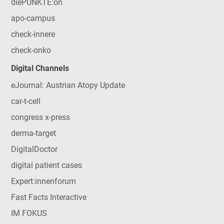
diePUNKTE:on
apo-campus
check-innere
check-onko
Digital Channels
eJournal: Austrian Atopy Update
car-t-cell
congress x-press
derma-target
DigitalDoctor
digital patient cases
Expert:innenforum
Fast Facts Interactive
IM FOKUS