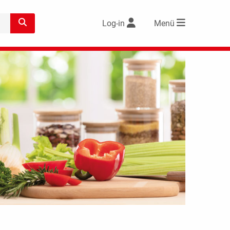
Log-in
Menü