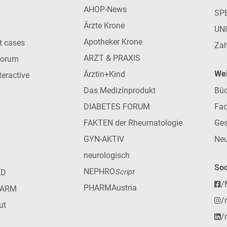
AHOP-News
SP
Ärzte Krone
UN
Apotheker Krone
nt cases
Zah
ARZT & PRAXIS
forum
Wei
Ärztin+Kind
teractive
Das Medizinprodukt
Büc
DIABETES FORUM
Fac
FAKTEN der Rheumatologie
Ges
GYN-AKTIV
Neu
neurologisch
Soc
NEPHRO
ED
Script
/
PHARMAustria
HARM
/
ut
/