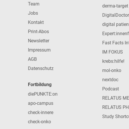
Team
derma-target
Jobs
DigitalDoctor
Kontakt
digital patie
Print-Abos
Expert:innen
Newsletter
Fast Facts In
Impressum
IM FOKUS
AGB
krebs:hilfe!
Datenschutz
mol-onko
nextdoc
Fortbildung
Podcast
diePUNKTE:on
RELATUS M
apo-campus
RELATUS P
check-innere
Study Shortc
check-onko