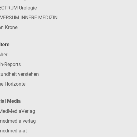
ECTRUM Urologie
IVERSUM INNERE MEDIZIN
n Krone
tere
her
h-Reports
undheit verstehen
e Horizonte
ial Media
MedMediaVerlag
medmedia.verlag
medmedia-at