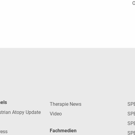
O
nels
Therapie News
SP
strian Atopy Update
Video
SP
SP
Fachmedien
ress
SPE