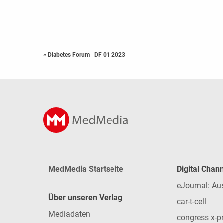
« Diabetes Forum
|
DF 01|2023
MedMedia Startseite
Digital Chan
eJournal: Au
Über unseren Verlag
car-t-cell
Mediadaten
congress x-p