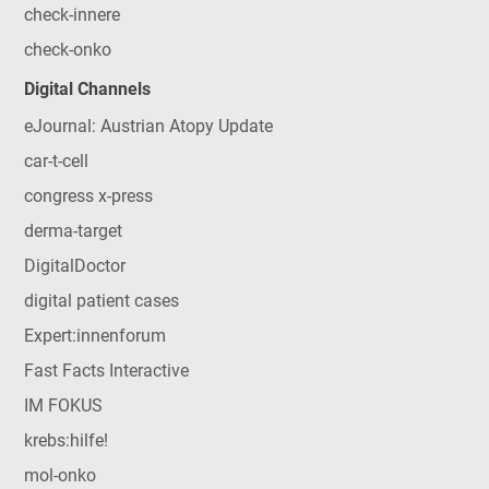
check-innere
check-onko
Digital Channels
eJournal: Austrian Atopy Update
car-t-cell
congress x-press
derma-target
DigitalDoctor
digital patient cases
Expert:innenforum
Fast Facts Interactive
IM FOKUS
krebs:hilfe!
mol-onko