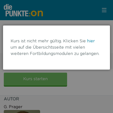
KURSÜBERSICHT
← zurück zur Übersicht
39-jähriger Patient mit
LOGIN
Kurs ist nicht mehr gültig. Klicken Sie
hier
Rektumkarzinom
um auf die Übersichtsseite mit vielen
KOSTENLOS ANMELDEN
weiteren Fortbildungsmodulen zu gelangen.
2 DFP-Punkte
Gültig bis: 17.06.2017
FALLBASIERT
39-
jähriger
Kurs starten
Patient
mit
Rektumkarzinom
AUTOR
G. Prager