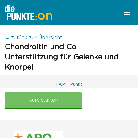
KURSÜBERSICHT
← zurück zur Übersicht
Chondroitin und Co –
LOGIN
Unterstützung für Gelenke und
KOSTENLOS ANMELDEN
Knorpel
1 APF-Punkt
LITERATUR
Apokolleg:
Chondroitin
Kurs starten
und
Co