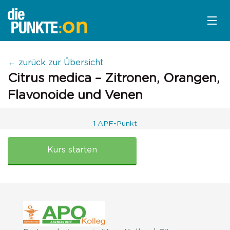
KURSÜBERSICHT
← zurück zur Übersicht
Citrus medica – Zitronen, Orangen,
LOGIN
Flavonoide und Venen
KOSTENLOS ANMELDEN
1 APF-Punkt
LITERATUR
Apokolleg:
Citrus
Kurs starten
Medica