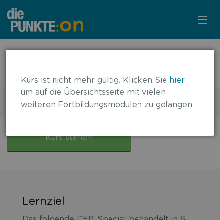
KURSÜBERSICHT
← zurück zur Übersicht
DFP-Special Atopische Dermatitis
LOGIN
Kurs ist nicht mehr gültig. Klicken Sie
hier
um auf die Übersichtsseite mit vielen
KOSTENLOS ANMELDEN
5 DFP-Punkte
weiteren Fortbildungsmodulen zu gelangen.
Gültig bis: 30.11.2023
LITERATUR
DFP-
Special
Kurs starten
Atopische
Dermatitis
Lernziel
Das folgende DFP-Special behandelt in 6