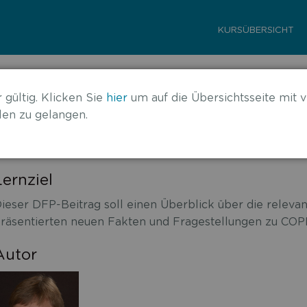
KURSÜBERSICHT
rkenntnisse vom ATS 2022
 gültig. Klicken Sie
hier
um auf die Übersichtsseite mit v
en zu gelangen.
Lernziel
ieser DFP-Beitrag soll einen Überblick über die relev
räsentierten neuen Fakten und Fragestellungen zu COP
Autor