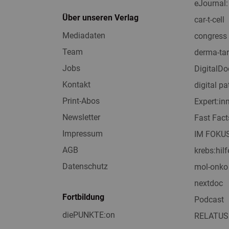
eJournal:
Über unseren Verlag
car-t-cell
Mediadaten
congress 
Team
derma-tar
Jobs
DigitalDo
Kontakt
digital pa
Print-Abos
Expert:i
Newsletter
Fast Fact
Impressum
IM FOKU
AGB
krebs:hilf
Datenschutz
mol-onko
nextdoc
Fortbildung
Podcast
diePUNKTE:on
RELATUS