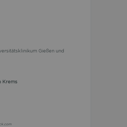
versitätsklinikum Gießen und
um Krems
ock.com