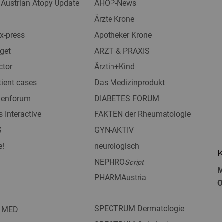
 Austrian Atopy Update
AHOP-News
Ärzte Krone
x-press
Apotheker Krone
get
ARZT & PRAXIS
ctor
Ärztin+Kind
tient cases
Das Medizinprodukt
nnenforum
DIABETES FORUM
s Interactive
FAKTEN der Rheumatologie
S
GYN-AKTIV
e!
neurologisch
K
NEPHRO
Script
M
PHARMAustria
O
SPECTRUM Dermatologie
 MED