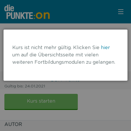
KURSÜBERSICHT
← zurück zur Übersicht
Die Rolle der B-Zelle in der
LOGIN
Kurs ist nicht mehr gültig. Klicken Sie
hier
Pathophysiologie der Multiplen
um auf die Übersichtsseite mit vielen
KOSTENLOS ANMELDEN
weiteren Fortbildungsmodulen zu gelangen.
Sklerose
2 DFP-Punkte
Gültig bis: 24.01.2021
FALLBASIERT
Die
Rolle
Kurs starten
der
B-
Zelle
AUTOR
bei