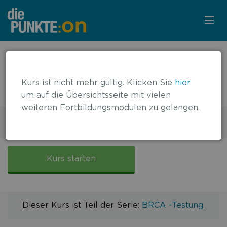
KURSÜBERSICHT
← zurück zur Übersicht
BRCA-Testung: Therapie des
LOGIN
Kurs ist nicht mehr gültig. Klicken Sie
hier
Pankreaskarzinoms
um auf die Übersichtsseite mit vielen
KOSTENLOS ANMELDEN
weiteren Fortbildungsmodulen zu gelangen.
2 DFP-Punkte
Gültig bis: 15.04.2023
MULTIMEDIAL
BRCA-
Testung:
Kurs starten
Pankreaskarzinom
Dieser Kurs ist Teil der Serie:
BRCA -Testung
.