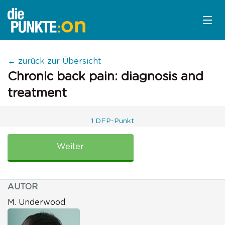
KURSÜBERSICHT
← zurück zur Übersicht
Chronic back pain: diagnosis and
LOGIN
treatment
KOSTENLOS ANMELDEN
1 DFP-Punkt
FALLBASIERT
Chronic
back
Weiter
pain:
diagnosis
and
AUTOR
treatment
M. Underwood