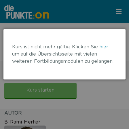
KURSÜBERSICHT
← zurück zur Übersicht
Typ-1-Diabetes bei Kindern und
LOGIN
Kurs ist nicht mehr gültig. Klicken Sie
hier
Jugendlichen
um auf die Übersichtsseite mit vielen
KOSTENLOS ANMELDEN
weiteren Fortbildungsmodulen zu gelangen.
2 DFP-Punkte
Gültig bis: 30.06.2019
LITERATUR
Typ-
1-
Kurs starten
Diabetes
bei
Kindern
AUTOR
und
Jugendlichen
B. Rami-Merhar