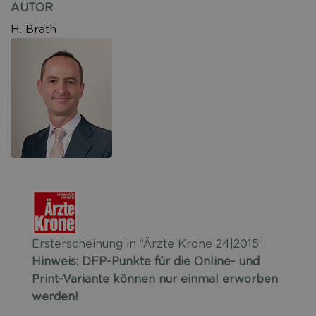
AUTOR
Diabetes-
Jahrescheck
H. Brath
Ersterscheinung in “Ärzte Krone 24|2015”
Hinweis: DFP-Punkte für die Online- und
Print-Variante können nur einmal erworben
werden!