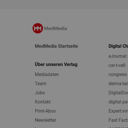
MedMedia Startseite
Digital C
eJournal:
Über unseren Verlag
car-t-cell
Mediadaten
congress 
Team
derma-tar
Jobs
DigitalDo
Kontakt
digital pa
Print-Abos
Expert:i
Newsletter
Fast Fact