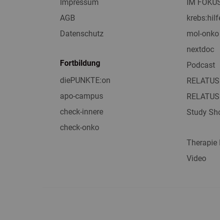
Impressum
IM FOKU
AGB
krebs:hilf
Datenschutz
mol-onko
nextdoc
Fortbildung
Podcast
diePUNKTE:on
RELATUS
apo-campus
RELATUS
check-innere
Study Sho
check-onko
Therapie
Video