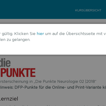
KURSÜBERSICHT
inson-Erkrankung
 gültig. Klicken Sie
hier
um auf die Übersichtsseite mit v
en zu gelangen.
rsterscheinung in „Die Punkte Neurologie 02 |2018“
inweis: DFP-Punkte für die Online- und Print-Variante
Lernziel