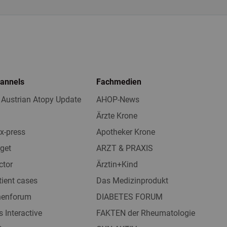
hannels
Fachmedien
 Austrian Atopy Update
AHOP-News
Ärzte Krone
x-press
Apotheker Krone
get
ARZT & PRAXIS
ctor
Ärztin+Kind
tient cases
Das Medizinprodukt
nnenforum
DIABETES FORUM
s Interactive
FAKTEN der Rheumatologie