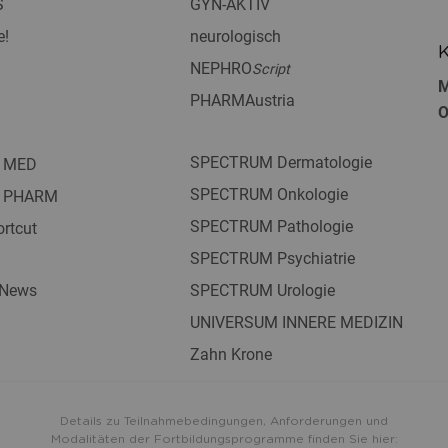
S
GYN-AKTIV
e!
neurologisch
K
NEPHRO
Script
M
PHARMAustria
O
SPECTRUM Dermatologie
 MED
SPECTRUM Onkologie
 PHARM
SPECTRUM Pathologie
rtcut
SPECTRUM Psychiatrie
 News
SPECTRUM Urologie
UNIVERSUM INNERE MEDIZIN
Zahn Krone
Details zu Teilnahmebedingungen, Anforderungen und
Modalitäten der Fortbildungsprogramme finden Sie hier: