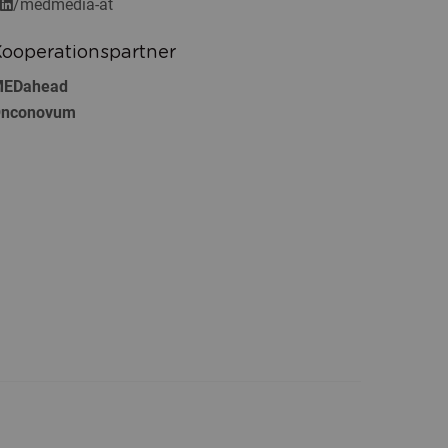
/medmedia-at
ooperationspartner
EDahead
nconovum