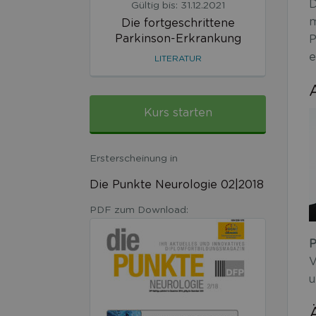
D
Gültig bis: 31.12.2021
m
Die fortgeschrittene
Parkinson-Erkrankung
P
e
LITERATUR
Kurs starten
Ersterscheinung in
Die Punkte Neurologie 02|2018
PDF zum Download:
P
V
u