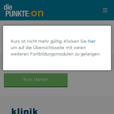
KURSÜBERSICHT
← zurück zur Übersicht
Insulintherapie beim Typ-2-
LOGIN
Kurs ist nicht mehr gültig. Klicken Sie
hier
Diabetiker im Krankenhaus
um auf die Übersichtsseite mit vielen
KOSTENLOS ANMELDEN
weiteren Fortbildungsmodulen zu gelangen.
2 DFP-Punkte
Gültig bis: 31.10.2019
LITERATUR
Insulintherapie
beim
Kurs starten
Typ-
2-
Diabetiker
im
Krankenhaus