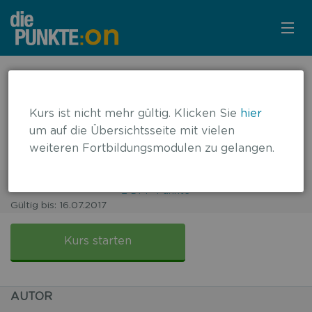
KURSÜBERSICHT
← zurück zur Übersicht
Fit für Candida:
LOGIN
Kurs ist nicht mehr gültig. Klicken Sie
hier
Nierentransplantierter Patient mit
um auf die Übersichtsseite mit vielen
KOSTENLOS ANMELDEN
weiteren Fortbildungsmodulen zu gelangen.
Weichteilinfektion
2 DFP-Punkte
Gültig bis: 16.07.2017
FALLBASIERT
Fit
für
Kurs starten
Candida:
Nierentransplantierter
Patient
AUTOR