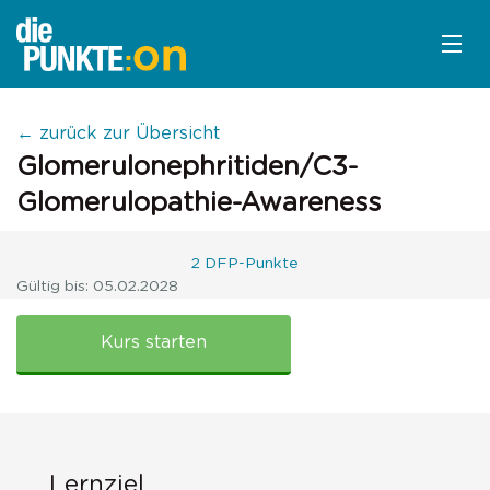
KURSÜBERSICHT
← zurück zur Übersicht
Glomerulonephritiden/C3-
LOGIN
Glomerulopathie-Awareness
KOSTENLOS ANMELDEN
2 DFP-Punkte
Gültig bis: 05.02.2028
LITERATUR
Glomerulonephritiden/C3-
Glomerulopathie-
Kurs starten
Awareness
Lernziel