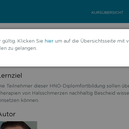
KURSÜBERSICHT
a richtig eingesetzt
 gültig. Klicken Sie
hier
um auf die Übersichtsseite mit v
en zu gelangen.
Lernziel
ie Teilnehmer dieser HNO-Diplomfortbildung sollen üb
herapien von Halsschmerzen nachhaltig Bescheid wissen
insetzen können.
Autor