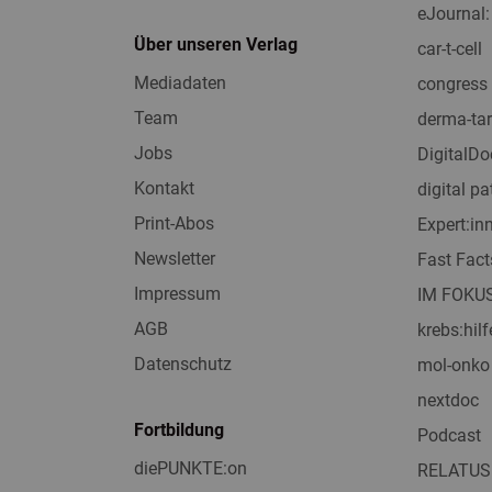
eJournal:
Über unseren Verlag
car-t-cell
Mediadaten
congress 
Team
derma-tar
Jobs
DigitalDo
Kontakt
digital pa
Print-Abos
Expert:i
Newsletter
Fast Fact
Impressum
IM FOKU
AGB
krebs:hilf
Datenschutz
mol-onko
nextdoc
Fortbildung
Podcast
diePUNKTE:on
RELATUS