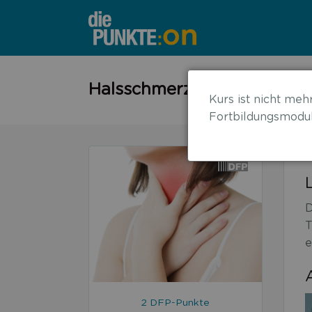
←
Halsschmerzen – Antibiotik
Kurs ist nicht mehr
zurück
Fortbildungsmodul
zur
Übersicht
D
T
e
2 DFP-Punkte