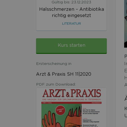
Gültig bis: 23.12.2023
Halsschmerzen – Antibiotika
richtig eingesetzt
LITERATUR
Kurs starten
P
I
Ersterscheinung in
E
Arzt & Praxis SH 11|2020
H
PDF zum Download:
A
K
U