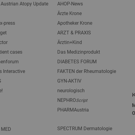
 Austrian Atopy Update
AHOP-News
Ärzte Krone
x-press
Apotheker Krone
get
ARZT & PRAXIS
ctor
Ärztin+Kind
tient cases
Das Medizinprodukt
nnenforum
DIABETES FORUM
s Interactive
FAKTEN der Rheumatologie
S
GYN-AKTIV
e!
neurologisch
K
NEPHRO
Script
M
PHARMAustria
O
SPECTRUM Dermatologie
 MED