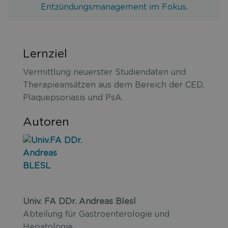
Gastro
Entzündungsmanagement im Fokus
.
und
Rheuma
Lernziel
Vermittlung neuerster Studiendaten und
Therapieansätzen aus dem Bereich der CED,
Plaquepsoriasis und PsA.
Autoren
Univ. FA DDr. Andreas Blesl
Abteilung für Gastroenterologie und
Hepatologie