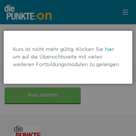
KURSÜBERSICHT
← zurück zur Übersicht
Hyponatriämie bei onkologischen
LOGIN
Kurs ist nicht mehr gültig. Klicken Sie
hier
Palliativpatienten
um auf die Übersichtsseite mit vielen
KOSTENLOS ANMELDEN
weiteren Fortbildungsmodulen zu gelangen.
2 DFP-Punkte
Gültig bis: 31.07.2021
LITERATUR
Hyponatriämie
bei
Kurs starten
onkol.
Palliativpatienten