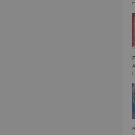
M
P
A
L
P