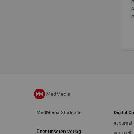
P
P
P
MedMedia Startseite
Digital C
eJournal:
Über unseren Verlag
car-t-cell