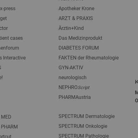
x-press
Apotheker Krone
get
ARZT & PRAXIS
ctor
Ärztin+Kind
tient cases
Das Medizinprodukt
nnenforum
DIABETES FORUM
s Interactive
FAKTEN der Rheumatologie
S
GYN-AKTIV
e!
neurologisch
K
NEPHRO
Script
M
PHARMAustria
O
SPECTRUM Dermatologie
 MED
SPECTRUM Onkologie
 PHARM
SPECTRUM Pathologie
rtcut