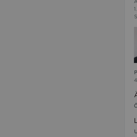
A
1
S
P
4
Ö
U