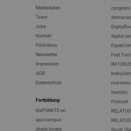
Mediadaten
congress 
Team
derma-tar
Jobs
DigitalDo
Kontakt
digital pa
Print-Abos
Expert:i
Newsletter
Fast Fact
Impressum
IM FOKU
AGB
krebs:hilf
Datenschutz
mol-onko
nextdoc
Fortbildung
Podcast
diePUNKTE:on
RELATUS
apo-campus
RELATUS
check-innere
Study Sho