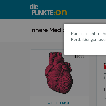
←
Innere Medizin Compact 20
Kurs ist nicht mehr
zurück
Fortbildungsmodul
zur
Übersicht
E
H
N
3 DFP-Punkte