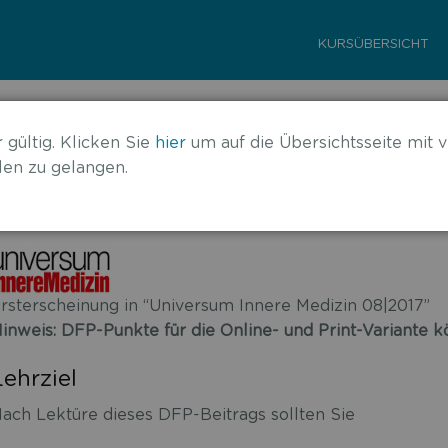
KURSÜBERSICHT
17 – Herz
 gültig. Klicken Sie
hier
um auf die Übersichtsseite mit v
en zu gelangen.
rsterscheinung in “Universum Innere Medizin 08|2017”
inweis: DFP-Punkte für die Online- und Print-Variante
Lehrziel
ach Lektüre dieses DFP-Beitrags sollten Sie