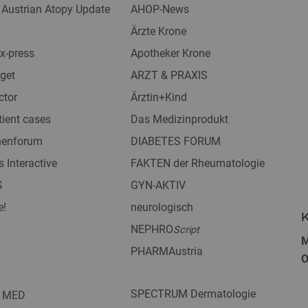
 Austrian Atopy Update
AHOP-News
Ärzte Krone
x-press
Apotheker Krone
get
ARZT & PRAXIS
ctor
Ärztin+Kind
tient cases
Das Medizinprodukt
nnenforum
DIABETES FORUM
s Interactive
FAKTEN der Rheumatologie
S
GYN-AKTIV
e!
neurologisch
K
NEPHRO
Script
M
PHARMAustria
O
SPECTRUM Dermatologie
 MED