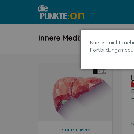
←
Innere Medizin Compact 20
Kurs ist nicht mehr
zurück
Fortbildungsmodul
zur
Übersicht
E
H
N
3 DFP-Punkte