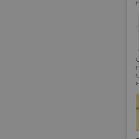
M
U
K
U
M