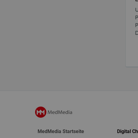
U
P
P
D
MedMedia Startseite
Digital C