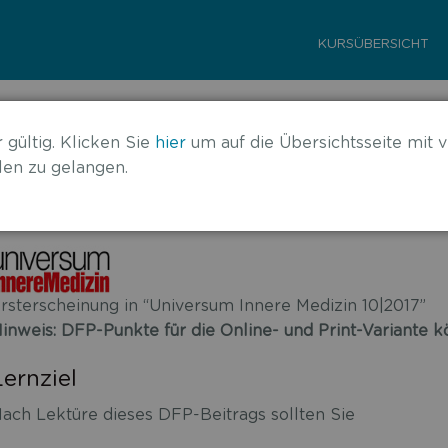
KURSÜBERSICHT
17 – Leber
 gültig. Klicken Sie
hier
um auf die Übersichtsseite mit v
en zu gelangen.
rsterscheinung in “Universum Innere Medizin 10|2017”
inweis: DFP-Punkte für die Online- und Print-Variante
Lernziel
ach Lektüre dieses DFP-Beitrags sollten Sie