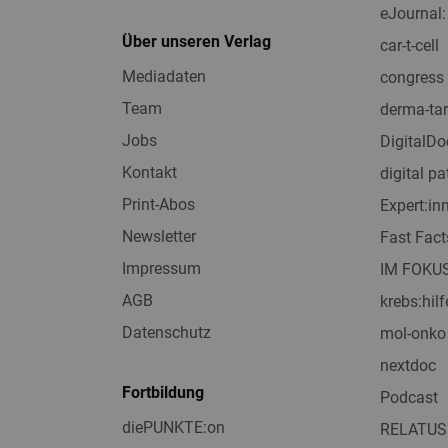
eJournal:
Über unseren Verlag
car-t-cell
Mediadaten
congress 
Team
derma-tar
Jobs
DigitalDo
Kontakt
digital pa
Print-Abos
Expert:i
Newsletter
Fast Fact
Impressum
IM FOKU
AGB
krebs:hilf
Datenschutz
mol-onko
nextdoc
Fortbildung
Podcast
diePUNKTE:on
RELATUS