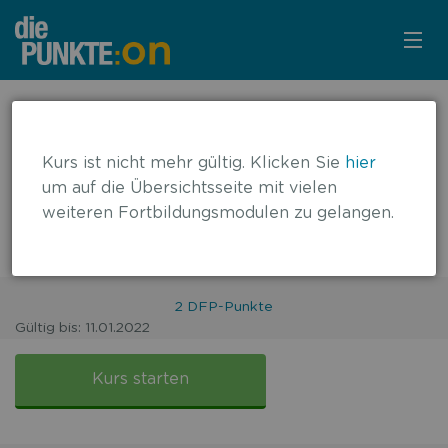
KURSÜBERSICHT
← zurück zur Übersicht
Immuntherapie bei
LOGIN
Kurs ist nicht mehr gültig. Klicken Sie
hier
fortgeschrittenem
um auf die Übersichtsseite mit vielen
KOSTENLOS ANMELDEN
weiteren Fortbildungsmodulen zu gelangen.
Urothelkarzinom am Beispiel
Atezolizumab
2 DFP-Punkte
Gültig bis: 11.01.2022
FALLBASIERT
Immuntherapie
beim
Kurs starten
Urothelkarzinom