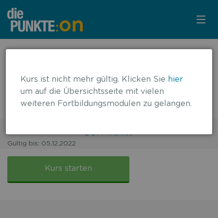
KURSÜBERSICHT
← zurück zur Übersicht
Immuntherapie des nicht-
LOGIN
Kurs ist nicht mehr gültig. Klicken Sie
hier
kleinzelligen Bronchialkarzinoms
um auf die Übersichtsseite mit vielen
KOSTENLOS ANMELDEN
weiteren Fortbildungsmodulen zu gelangen.
(NSCLC)
2 DFP-Punkte
Gültig bis: 05.12.2022
FALLBASIERT
Immuntherapie
des
Kurs starten
NSCLC