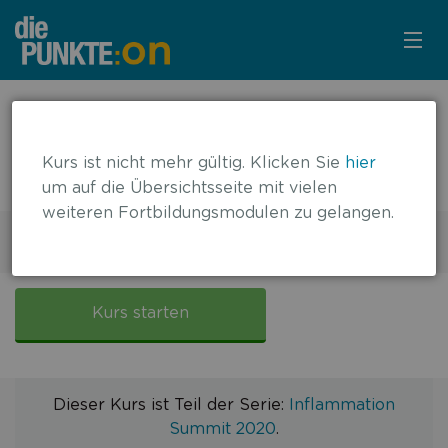
KURSÜBERSICHT
← zurück zur Übersicht
Inflammation Summit 2020: Sicher
LOGIN
Kurs ist nicht mehr gültig. Klicken Sie
hier
durch den Alltag
um auf die Übersichtsseite mit vielen
KOSTENLOS ANMELDEN
weiteren Fortbildungsmodulen zu gelangen.
1 DFP-Punkt
Gültig bis: 10.02.2023
VIDEO
Inflammation
Summit
Kurs starten
2020:
Sicher
durch
den
Dieser Kurs ist Teil der Serie:
Inflammation
Alltag
Summit 2020
.