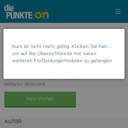
KURSÜBERSICHT
← zurück zur Übersicht
Insulin bei Typ-2-Diabetes:
LOGIN
Kurs ist nicht mehr gültig. Klicken Sie
hier
Therapieentscheidung nach
um auf die Übersichtsseite mit vielen
KOSTENLOS ANMELDEN
weiteren Fortbildungsmodulen zu gelangen.
Patientenbild und Blutzuckerprofil
2 DFP-Punkte
Gültig bis: 28.02.2018
LITERATUR
Insulin
bei
Kurs starten
Typ-
2-
Diabetes:
AUTOR
Therapieentscheidung