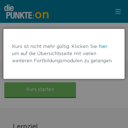
KURSÜBERSICHT
← zurück zur Übersicht
JAK-Inhibition bei atopischer
LOGIN
Kurs ist nicht mehr gültig. Klicken Sie
hier
Dermatitis
um auf die Übersichtsseite mit vielen
KOSTENLOS ANMELDEN
weiteren Fortbildungsmodulen zu gelangen.
1 DFP-Punkt
Gültig bis: 14.09.2025
LITERATUR
JAK-
Inhibition
Kurs starten
bei
atopischer
Dermatitis
Lernziel