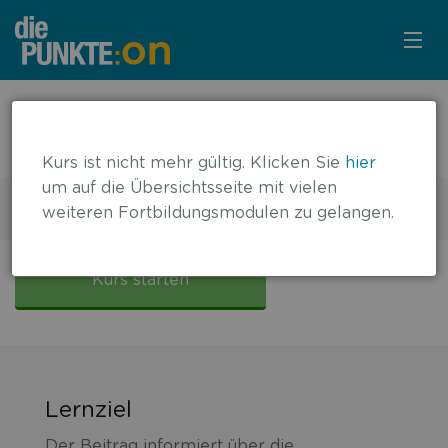
KURSÜBERSICHT
← zurück zur Übersicht
JAK-Inhibitoren bei Vitiligo
LOGIN
Kurs ist nicht mehr gültig. Klicken Sie
hier
um auf die Übersichtsseite mit vielen
KOSTENLOS ANMELDEN
2 DFP-Punkte
weiteren Fortbildungsmodulen zu gelangen.
Gültig bis: 14.09.2025
LITERATUR
JAK-
Inhibitoren
Kurs starten
bei
Vitiligo
Lernziel
Der Beitrag informiert über die